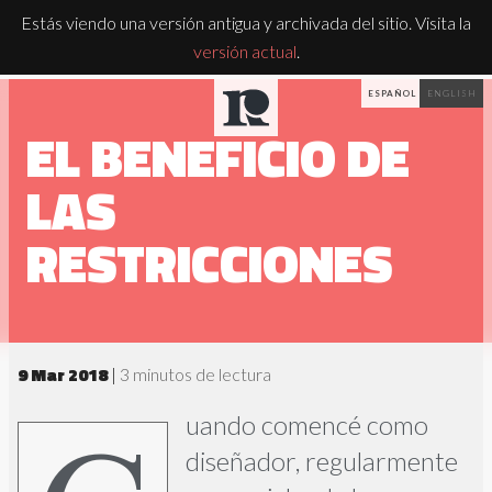
Estás viendo una versión antigua y archivada del sitio. Visita la
versión actual
.
ESPAÑOL
ENGLISH
EL BENEFICIO DE
LAS
RESTRICCIONES
9 Mar 2018
|
3 minutos de lectura
diseñador, regularmente