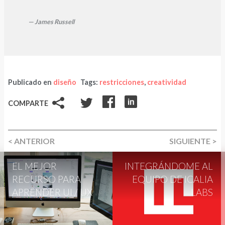
— James Russell
Publicado en
diseño
Tags:
restricciones
,
creatividad
COMPARTE
< ANTERIOR
SIGUIENTE >
EL MEJOR
INTEGRÁNDOME AL
RECURSO PARA
EQUIPO DE ICALIA
APRENDER UI / UX
LABS