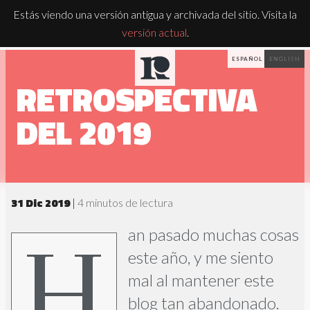
Estás viendo una versión antigua y archivada del sitio. Visita la
versión actual
.
ESPAÑOL
ENGLISH
RETROSPECTIVA
DEL 2019
31 Dic 2019
|
4 minutos de lectura
Han pasado muchas cosas
este año, y me siento
mal al mantener este
blog tan abandonado.